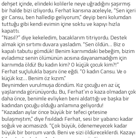
dehşet içinde, elindeki kolilerle neye uğradığını şaşırmış
bir halde bizi izliyordu. Ferhat karısına aceleyle, “Sen içeri
gir Cansu, ben halledip geliyorum,” deyip beni kolumdan
tuttuğu gibi kendi evimin içine soktu ve kapıyı hızla
kapattı.
“Nasıl?” diye kekeledim, bacaklarım titriyordu. Destek
almak için sırtımı duvara yasladım. “Sen öldün… Biz o
kapalı tabutu gömdük! Benim karnımdaki bebeğim, bizim
evladımız senin ölümünün acısına dayanamadığım için
karnımda öldü! Bu kadın kim? O küçük çocuk kim?!”
Ferhat suçlulukla başını öne eğdi. “O kadın Cansu. Ve o
küçük kız… Benim öz kızım.”
Beynimden vurulmuşa döndüm. Kız çocuğu en az üç
yaşlarında görünüyordu. Bu, Ferhat’ın o kaza olmadan çok
daha önce, benimle evliyken beni aldattığı ve başka bir
kadından çocuğu olduğu anlamına geliyordu!
“Kazadan aylar önce büyük bir tefeci çetesine
bulaşmıştım,” diye fısıldadı Ferhat, sesi bir yabancı kadar
soğuk ve acımasızdı. “Çok büyük, ödenemeyecek kadar
büyük bir borcum vardı. Beni ve sizi öldüreceklerdi. Kazayı