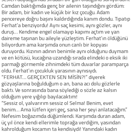
Camdan baktığımda genç bir ailenin taşındığını gördüm:
Bir adam, bir kadın ve küçük bir kız çocuğu. Adam
pencereye doğru başını kaldırdığında kanım dondu. Tıpatıp
Ferhat’a benziyordu! Aynı saç kesimi, aynı gözler, aynı
duruş… Kendime engel olamayıp kapımı açtım ve yan
daireme taşınan bu aileyle yüzleştim. Ferhat’ın öldüğünü
biliyordum ama karşımda onun canlı bir kopyası
duruyordu. Kızının adının benimle aynı olduğunu duymam
ve en kötüsü, kucağına uzandığı sırada elindeki o eksik iki
parmağı görmemle zihnimdeki tüm duvarlar paramparça
oldu. Ferhat’ın çocukluk yarasının aynısıydı.
“FERHAT… GERÇEKTEN SEN MİSİN?!” diyerek
gözyaşlarına boğulduğum o an, bana acı dolu gözlerle
baktı. Ve sonrasında bana söylediği o sözle az kalsın
olduğum yere yığılıp bayılacaktım!
“Sessiz ol, yalvarırım sessiz ol Selma! Benim, evet
benim… Ama lütfen içeri geç, sana her şeyi anlatacağım.”
Nefesim boğazımda düğümlendi. Karşımda duran adam,
üç yıl önce kendi ellerimle toprağa verdiğim, yasından
kahrolduğum kocamın ta kendisiydi! Yanındaki kadın