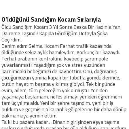
O’ldüğünü Sandığım Kocam Sırlarıyla
Öldü Sandığım Kocam 3 Yıl Sonra Başka Bir Kadınla Yan
Daireme Taşındı! Kapıda Gördüğüm Detayla Şoka
Geçirdim..
Benim adım Selma. Kocam Ferhat trafik kazasında
öldüğünde sekiz aylık hamileydim. Korkunç bir kazaydı.
Ferhat arabanın kontrolünü kaybedip şarampole
yuvarlanmıştı. Yaşadığım şok ve stres yüzünden
karnımdaki bebeğimizi de kaybettim. Onu, doğmamış
çocuğumuzun yanına kapalı bir tabutla gömdüklerinde,
bütün hayatım başıma yıkılmış gibiydi. Tek bir günde
evim, ailem, tüm geleceğim yok olmuştu. Yeniden
yaşamaya başlamam, nefes almayı yeniden öğrenmem
tam üç yılımı aldı. Yeni bir şehre taşındım, yeni bir iş
buldum ve geçmişin o karanlık gölgelerine bir daha dönüp
bakmamaya yemin ettim.
Ta ki bu pazara kadar… Binanın girişinden eşya taşıma
sesleri duyduğumda sıradan bir gün olduğunu sanıyordum.