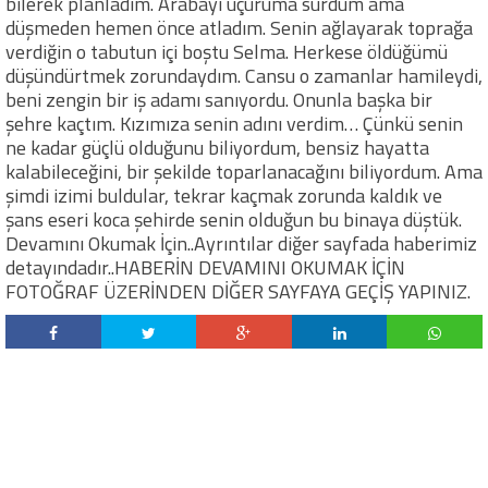
bilerek planladım. Arabayı uçuruma sürdüm ama
düşmeden hemen önce atladım. Senin ağlayarak toprağa
verdiğin o tabutun içi boştu Selma. Herkese öldüğümü
düşündürtmek zorundaydım. Cansu o zamanlar hamileydi,
beni zengin bir iş adamı sanıyordu. Onunla başka bir
şehre kaçtım. Kızımıza senin adını verdim… Çünkü senin
ne kadar güçlü olduğunu biliyordum, bensiz hayatta
kalabileceğini, bir şekilde toparlanacağını biliyordum. Ama
şimdi izimi buldular, tekrar kaçmak zorunda kaldık ve
şans eseri koca şehirde senin olduğun bu binaya düştük.
Devamını Okumak İçin..Ayrıntılar diğer sayfada haberimiz
detayındadır..HABERİN DEVAMINI OKUMAK İÇİN
FOTOĞRAF ÜZERİNDEN DİĞER SAYFAYA GEÇİŞ YAPINIZ.