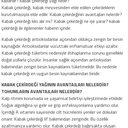
kadardır? kabak çekirdeği yağı nedir?
Kabak çekirdeği, kabak meyvesinden elde edilen çekirdeklerin
kurutulmasıyla elde edilir. Kabak çekirdeğinin avantajları nelerdir?
Kabak çekirdeği kilo alır mı? Kabak çekirdeği ne işe yarar? kabak
çekirdeği ile ilgilenenler haberin içinde.
Kabak çekirdeği antioksidanlar açısından oldukça zengin bir besin
kaynağıdır. Antioksidanlar vücuttaki enflamatuar etkiyi azaltır.
Kabak çekirdeği tüketimi nedeniyle iltihaplanma sorunu genellikle
doğal yollarla çözülür. İnsanlar sağlık açısından antioksidan
bakımından zengin besin kaynaklarını tüketmelidir. Bu nedenle
kabak çekirdeği en uygun besin kaynaklarından biridir.
KABAK ÇEKİRDEĞİ YAĞININ AVANTAJLARI NELERDİR?
TOHUMLARIN AVANTAJLARI NELERDİR?
Kalp ritmini korumada ve yaşamsal belirtiyi iyileştirmede etkilidir.
Soğuk algınlığına iyi gelir ve grip enfeksiyonlarına yardımcı olur.
İçerdiği A vitamini sayesinde cilt hücrelerini yeniler ve dokuları
onarır. Kabak çekirdeği lif bakımından zengindir. Bu özellik
azaltmanıza yardımcı olur. Kabak çekirdeği bağırsakta oluşan