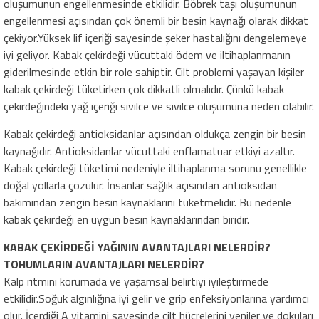
oluşumunun engellenmesinde etkilidir. Böbrek taşı oluşumunun
engellenmesi açısından çok önemli bir besin kaynağı olarak dikkat
çekiyor.Yüksek lif içeriği sayesinde şeker hastalığını dengelemeye
iyi geliyor. Kabak çekirdeği vücuttaki ödem ve iltihaplanmanın
giderilmesinde etkin bir role sahiptir. Cilt problemi yaşayan kişiler
kabak çekirdeği tüketirken çok dikkatli olmalıdır. Çünkü kabak
çekirdeğindeki yağ içeriği sivilce ve sivilce oluşumuna neden olabilir.
Kabak çekirdeği antioksidanlar açısından oldukça zengin bir besin
kaynağıdır. Antioksidanlar vücuttaki enflamatuar etkiyi azaltır.
Kabak çekirdeği tüketimi nedeniyle iltihaplanma sorunu genellikle
doğal yollarla çözülür. İnsanlar sağlık açısından antioksidan
bakımından zengin besin kaynaklarını tüketmelidir. Bu nedenle
kabak çekirdeği en uygun besin kaynaklarından biridir.
KABAK ÇEKİRDEĞİ YAĞININ AVANTAJLARI NELERDİR?
TOHUMLARIN AVANTAJLARI NELERDİR?
Kalp ritmini korumada ve yaşamsal belirtiyi iyileştirmede
etkilidir.Soğuk algınlığına iyi gelir ve grip enfeksiyonlarına yardımcı
olur. İçerdiği A vitamini sayesinde cilt hücrelerini yeniler ve dokuları