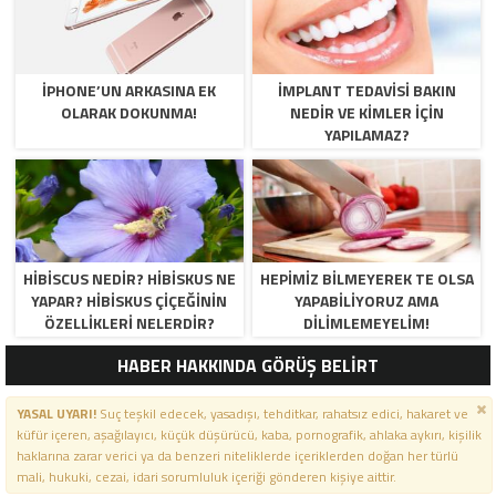
İPHONE’UN ARKASINA EK
İMPLANT TEDAVISI BAKIN
OLARAK DOKUNMA!
NEDIR VE KIMLER İÇIN
YAPILAMAZ?
HIBISCUS NEDIR? HIBISKUS NE
HEPIMIZ BILMEYEREK TE OLSA
YAPAR? HIBISKUS ÇIÇEĞININ
YAPABILIYORUZ AMA
ÖZELLIKLERI NELERDIR?
DILIMLEMEYELIM!
HABER HAKKINDA GÖRÜŞ BELİRT
YASAL UYARI!
Suç teşkil edecek, yasadışı, tehditkar, rahatsız edici, hakaret ve
küfür içeren, aşağılayıcı, küçük düşürücü, kaba, pornografik, ahlaka aykırı, kişilik
haklarına zarar verici ya da benzeri niteliklerde içeriklerden doğan her türlü
mali, hukuki, cezai, idari sorumluluk içeriği gönderen kişiye aittir.