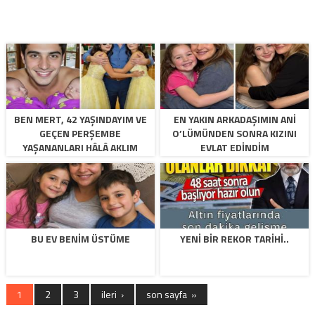
BEN MERT, 42 YAŞINDAYIM VE
EN YAKIN ARKADAŞIMIN ANI
GEÇEN PERŞEMBE
O’LÜMÜNDEN SONRA KIZINI
YAŞANANLARI HÂLÂ AKLIM
EVLAT EDINDIM
ALMIYOR.
BU EV BENIM ÜSTÜME
YENI BIR REKOR TARIHI..
1
2
3
ileri ›
son sayfa »