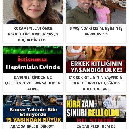
KOCAMI YILLAR ÖNCE
5 YAŞINDAKI KIZIM, EŞIMIN İŞ
KAYBETTIM BENDEN YAŞÇA
ARKADAŞINA
KÜÇÜK BIRIYLE..
BA’KINIZ IÇINDEN NE
E’R KEK KITLIĞININ YAŞANDIĞI
ÇIKTI..EVINIZDE VARSA HEMEN
ÜLKE! TÜRKLERE ÇAĞRIDA
ATIN..
BULUNDULAR..
ARAÇ SAHIPLERI D!İKKAT!
EV SAHIPLERI HEM DE