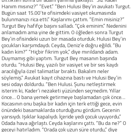
Hanım mısınız?” “Evet.” “Ben Hulusi Bey’in avukatı Turgut.
Bugün saat 15.00’te ofisimdeki vasiyet okumasında
bulunmanızı rica etti.” Kaşlarımı çattım. “Emin misiniz?”
Turgut Bey hafifçe başını salladı. “Çok eminim.” Nedenini
anlamadım ama yine de gittim. O öğleden sonra Turgut
Bey’in ofisindeki uzun bir masada oturduk. Hulusi Bey’in
çocukları karşımdaydı. Ceyda, Deniz’e doğru eğildi. “Bu
kadın kim?” “Hiçbir fikrim yok,” diye mırıldandı adam.
Duymamış gibi yaptım. Turgut Bey masanın başında
oturdu. “Hulusi Bey, yazılı bir vasiyet ve bir ses kaydı
aracılığıyla özel talimatlar bıraktı. Bakalım neler
söylemiş.” Avukat kayıt cihazına bastı ve Hulusi Bey’in
sesi odayı doldurdu. “Ben Hulusi. Şunu netleştirmek
isterim ki, Kader’i nezaketi yüzünden seçmedim. Yıllar
önce… O bana yemek getirmeye başlamadan çok önce…
Kocasının onu başka bir kadın için terk ettiği gece, evin
önündeki basamaklarda oturduğunu gördüm. Gecenin
yarısıydı. Işıklar kapalıydı. İçeride yedi çocuk uyuyordu.”
Odada hava ağırlaştı. Ceyda kaşlarını çattı. “Bu da ne?” O
geceyi hatırladım. “Orada çok uzun süre oturdu,” diye