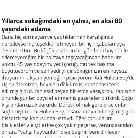
Yıllarca sokağımdaki en yalnız, en aksi 80
yaşındaki adama
Bana hiç sormayan ve yaptıklarımın karşılığında
neredeyse hiç teşekkür etmeyen biri için çabalamaya
devam ettim. Bu küçük jestlerin bir gün beni hayal bile
edemeyeceğim bir noktaya taşıyacağından haberim
yoktu. 45 yaşındayım, yedi çocuğumu tek başıma
büyütüyorum ve son yedi yıldır sokağımızın en huysuz
ihtiyarının akşam yemeğini pişiriyorum. Adı Hulusi Bey’di.
Üç ev ötemizde, boyaları dökülmüş, verandası terk
edilmiş gibi duran eski beyaz bir evde yaşıyordu. Kapısının
önünde günler boyu ellenmemiş gazeteler birikirdi. Çoğu
kişi ondan uzak dururdu. Dürüst olmak gerekirse onları
suçlamıyordum. Hulusi Bey, insana oraya ait değilmiş gibi
hissettirme konusunda ustaydı. Eğer çocuklarım
bisikletleriyle çitlerine çok yakın geçerse, verandasından
onlara “vahşi hayvanlar” diye bağırır, beni dinleyen