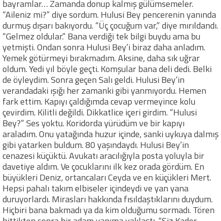
bayramlar… Zamanda donup kalmış gülümsemeler.
“Aileniz mi?” diye sordum. Hulusi Bey pencerenin yanında
durmuş dışarı bakıyordu. “Üç çocuğum var,” diye mırıldandı.
“Gelmez oldular.” Bana verdiği tek bilgi buydu ama bu
yetmişti. Ondan sonra Hulusi Bey’i biraz daha anladım.
Yemek götürmeyi bırakmadım. Aksine, daha sık uğrar
oldum. Yedi yıl böyle geçti. Komşular bana deli dedi. Belki
de öyleydim. Sonra geçen Salı geldi. Hulusi Bey’in
verandadaki ışığı her zamanki gibi yanmıyordu. Hemen
fark ettim. Kapıyı çaldığımda cevap vermeyince kolu
çevirdim. Kilitli değildi. Dikkatlice içeri girdim. “Hulusi
Bey?” Ses yoktu. Koridorda yürüdüm ve bir kapıyı
araladım. Onu yatağında huzur içinde, sanki uykuya dalmış
gibi yatarken buldum. 80 yaşındaydı. Hulusi Bey’in
cenazesi küçüktü. Avukatı aracılığıyla posta yoluyla bir
davetiye aldım. Ve çocuklarını ilk kez orada gördüm. En
büyükleri Deniz, ortancaları Ceyda ve en küçükleri Mert.
Hepsi pahalı takım elbiseler içindeydi ve yan yana
duruyorlardı. Mirasları hakkında fısıldaştıklarını duydum.
Hiçbiri bana bakmadı ya da kim olduğumu sormadı. Tören
bittikten sonra bir adam yanıma yaklaştı. “Siz Kader