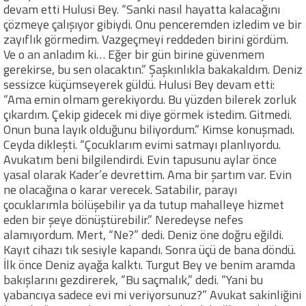
devam etti Hulusi Bey. “Sanki nasıl hayatta kalacağını
çözmeye çalışıyor gibiydi. Onu penceremden izledim ve bir
zayıflık görmedim. Vazgeçmeyi reddeden birini gördüm.
Ve o an anladım ki… Eğer bir gün birine güvenmem
gerekirse, bu sen olacaktın.” Şaşkınlıkla bakakaldım. Deniz
sessizce küçümseyerek güldü. Hulusi Bey devam etti:
“Ama emin olmam gerekiyordu. Bu yüzden bilerek zorluk
çıkardım. Çekip gidecek mi diye görmek istedim. Gitmedi.
Onun buna layık olduğunu biliyordum.” Kimse konuşmadı.
Ceyda dikleşti. “Çocuklarım evimi satmayı planlıyordu.
Avukatım beni bilgilendirdi. Evin tapusunu aylar önce
yasal olarak Kader’e devrettim. Ama bir şartım var. Evin
ne olacağına o karar verecek. Satabilir, parayı
çocuklarımla bölüşebilir ya da tutup mahalleye hizmet
eden bir şeye dönüştürebilir.” Neredeyse nefes
alamıyordum. Mert, “Ne?” dedi. Deniz öne doğru eğildi.
Kayıt cihazı tık sesiyle kapandı. Sonra üçü de bana döndü.
İlk önce Deniz ayağa kalktı. Turgut Bey ve benim aramda
bakışlarını gezdirerek, “Bu saçmalık,” dedi. “Yani bu
yabancıya sadece evi mi veriyorsunuz?” Avukat sakinliğini