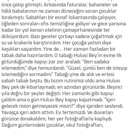
önce çekip gitmişti. Arkasında faturalar, bahaneler ve
hâlâ babalarının ne zaman döneceğini soran çocuklar
bırakmıştı. Sabahları bir esnaf lokantasında çalışıyor,
öğleden sonraları ofis temizliğine gidiyor ve gece yarısına
kadar bir yol kenarı otelinin çamaşırhanesinde ter
döküyordum. Bazı geceler çorbayı sadece çoğaltmak için
su ve krakerle karıştırırdım. Her çocuğa yetsin diye
kaşıkları sayardım. Yine de… Her zaman fazladan bir
tabak daha hazırlardım. O tabağı Hulusi Bey’in evine ilk
götürdüğümde kapıyı zar zor araladı. “Ben sadaka
istemedim,” diye homurdandı. “Güzel, çünkü ben de isteyip
istemediğini sormadım.” Tabağı yine de aldı ve ertesi
sabah tabak boştu. Bu bizim rutinimiz oldu ama Hulusi
Bey pek de kibarlaşmadı; en azından görünürde. Beşinci
yıla doğru bir şeyler değişti. Her zamanki gibi kapıyı
çaldım ama o gün Hulusi Bey kapıyı kapatmadı. “İçeri
gelecek misin gelmeyecek misin?” diye içeriden seslendi.
Yavaşça içeri adım attım. Ev tertemizdi. Ve duvarları
görünce donakaldım; her yer fotoğraflarla kaplıydı.
Doğum günlerindeki çocuklar, okul fotoğrafları,