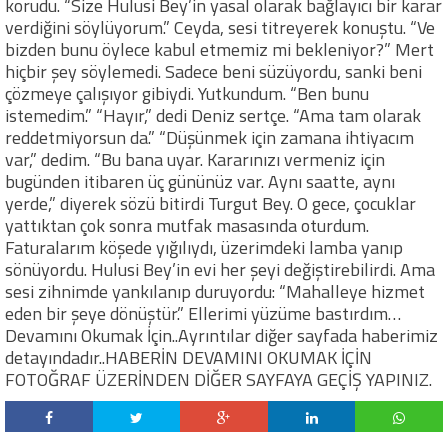
korudu. “Size Hulusi Bey’in yasal olarak bağlayıcı bir karar
verdiğini söylüyorum.” Ceyda, sesi titreyerek konuştu. “Ve
bizden bunu öylece kabul etmemiz mi bekleniyor?” Mert
hiçbir şey söylemedi. Sadece beni süzüyordu, sanki beni
çözmeye çalışıyor gibiydi. Yutkundum. “Ben bunu
istemedim.” “Hayır,” dedi Deniz sertçe. “Ama tam olarak
reddetmiyorsun da.” “Düşünmek için zamana ihtiyacım
var,” dedim. “Bu bana uyar. Kararınızı vermeniz için
bugünden itibaren üç gününüz var. Aynı saatte, aynı
yerde,” diyerek sözü bitirdi Turgut Bey. O gece, çocuklar
yattıktan çok sonra mutfak masasında oturdum.
Faturalarım köşede yığılıydı, üzerimdeki lamba yanıp
sönüyordu. Hulusi Bey’in evi her şeyi değiştirebilirdi. Ama
sesi zihnimde yankılanıp duruyordu: “Mahalleye hizmet
eden bir şeye dönüştür.” Ellerimi yüzüme bastırdım…
Devamını Okumak İçin..Ayrıntılar diğer sayfada haberimiz
detayındadır..HABERİN DEVAMINI OKUMAK İÇİN
FOTOĞRAF ÜZERİNDEN DİĞER SAYFAYA GEÇİŞ YAPINIZ.