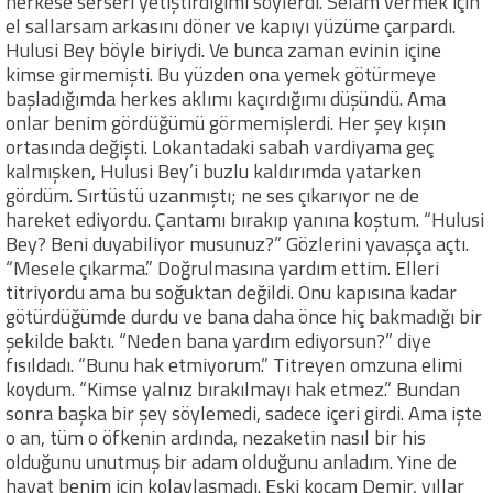
herkese serseri yetiştirdiğimi söylerdi. Selam vermek için
el sallarsam arkasını döner ve kapıyı yüzüme çarpardı.
Hulusi Bey böyle biriydi. Ve bunca zaman evinin içine
kimse girmemişti. Bu yüzden ona yemek götürmeye
başladığımda herkes aklımı kaçırdığımı düşündü. Ama
onlar benim gördüğümü görmemişlerdi. Her şey kışın
ortasında değişti. Lokantadaki sabah vardiyama geç
kalmışken, Hulusi Bey’i buzlu kaldırımda yatarken
gördüm. Sırtüstü uzanmıştı; ne ses çıkarıyor ne de
hareket ediyordu. Çantamı bırakıp yanına koştum. “Hulusi
Bey? Beni duyabiliyor musunuz?” Gözlerini yavaşça açtı.
“Mesele çıkarma.” Doğrulmasına yardım ettim. Elleri
titriyordu ama bu soğuktan değildi. Onu kapısına kadar
götürdüğümde durdu ve bana daha önce hiç bakmadığı bir
şekilde baktı. “Neden bana yardım ediyorsun?” diye
fısıldadı. “Bunu hak etmiyorum.” Titreyen omzuna elimi
koydum. “Kimse yalnız bırakılmayı hak etmez.” Bundan
sonra başka bir şey söylemedi, sadece içeri girdi. Ama işte
o an, tüm o öfkenin ardında, nezaketin nasıl bir his
olduğunu unutmuş bir adam olduğunu anladım. Yine de
hayat benim için kolaylaşmadı. Eski kocam Demir, yıllar