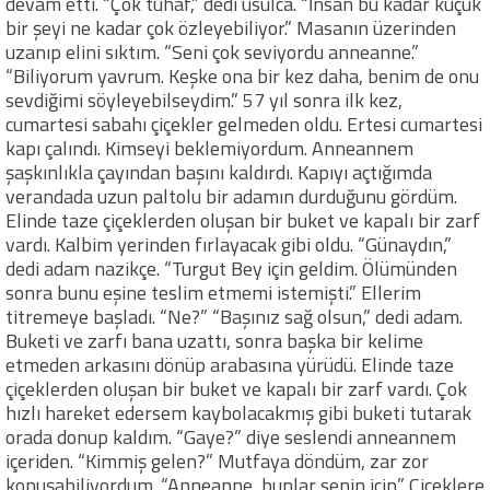
devam etti. “Çok tuhaf,” dedi usulca. “İnsan bu kadar küçük
bir şeyi ne kadar çok özleyebiliyor.” Masanın üzerinden
uzanıp elini sıktım. “Seni çok seviyordu anneanne.”
“Biliyorum yavrum. Keşke ona bir kez daha, benim de onu
sevdiğimi söyleyebilseydim.” 57 yıl sonra ilk kez,
cumartesi sabahı çiçekler gelmeden oldu. Ertesi cumartesi
kapı çalındı. Kimseyi beklemiyordum. Anneannem
şaşkınlıkla çayından başını kaldırdı. Kapıyı açtığımda
verandada uzun paltolu bir adamın durduğunu gördüm.
Elinde taze çiçeklerden oluşan bir buket ve kapalı bir zarf
vardı. Kalbim yerinden fırlayacak gibi oldu. “Günaydın,”
dedi adam nazikçe. “Turgut Bey için geldim. Ölümünden
sonra bunu eşine teslim etmemi istemişti.” Ellerim
titremeye başladı. “Ne?” “Başınız sağ olsun,” dedi adam.
Buketi ve zarfı bana uzattı, sonra başka bir kelime
etmeden arkasını dönüp arabasına yürüdü. Elinde taze
çiçeklerden oluşan bir buket ve kapalı bir zarf vardı. Çok
hızlı hareket edersem kaybolacakmış gibi buketi tutarak
orada donup kaldım. “Gaye?” diye seslendi anneannem
içeriden. “Kimmiş gelen?” Mutfaya döndüm, zar zor
konuşabiliyordum. “Anneanne, bunlar senin için.” Çiçeklere