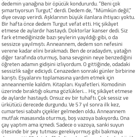
dedemin yanağına bir öpücük kondururdu. “Beni çok
şımartıyorsun Turgut,” derdi. Dedem de, “Mümkün değil,”
diye cevap verirdi. Aşklarının büyük ilanlara ihtiyacı yoktu.
Bir hafta önce dedem Turgut vefat etti. Hiç şikâyet
etmese de aylardır hastaydı. Doktorlar kanser dedi. Siz
fark etmediğinizde bazı şeylerin yayıldığı gibi, o da
sessizce yayılmıştı. Anneannem, dedem son nefesini
verene kadar elini bırakmadı. Ben de oradaydım, yatağın
diğer tarafında oturmuş, bana sevginin neye benzediğini
öğreten adamın gidişini izliyordum. O gittiğinde, odadaki
sessizlik sağır ediciydi. Cenazeden sonraki günler birbirine
karıştı. Eşyalarını toplamasına yardım etmek için
anneannemle kaldım. Kitapları. Kıyafetleri. Komodinin
üzerinde bıraktığı okuma gözlükleri… Hiç şikâyet etmese
de aylardır hastaydı. Onsuz ev bir tuhaftı. Çok sessiz ve
ürkütücü derecede durgundu. Ve 57 yıl sonra ilk kez,
cumartesi sabahı çiçekler gelmeden oldu. Anneannem
mutfak masasında oturmuş, boş vazoya bakıyordu. Ona
çay yaptım ama içmedi. Sadece o vazoya, sanki suyun
ötesinde bir şey tutması gerekiyormuş gibi bakmaya