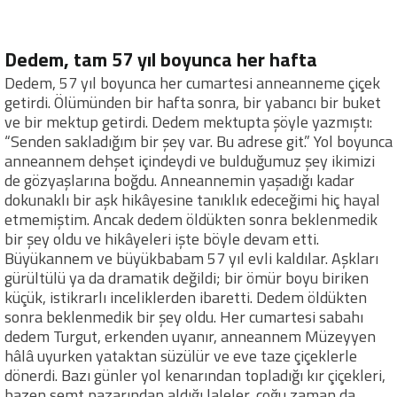
Dedem, tam 57 yıl boyunca her hafta
Dedem, 57 yıl boyunca her cumartesi anneanneme çiçek
getirdi. Ölümünden bir hafta sonra, bir yabancı bir buket
ve bir mektup getirdi. Dedem mektupta şöyle yazmıştı:
“Senden sakladığım bir şey var. Bu adrese git.” Yol boyunca
anneannem dehşet içindeydi ve bulduğumuz şey ikimizi
de gözyaşlarına boğdu. Anneannemin yaşadığı kadar
dokunaklı bir aşk hikâyesine tanıklık edeceğimi hiç hayal
etmemiştim. Ancak dedem öldükten sonra beklenmedik
bir şey oldu ve hikâyeleri işte böyle devam etti.
Büyükannem ve büyükbabam 57 yıl evli kaldılar. Aşkları
gürültülü ya da dramatik değildi; bir ömür boyu biriken
küçük, istikrarlı inceliklerden ibaretti. Dedem öldükten
sonra beklenmedik bir şey oldu. Her cumartesi sabahı
dedem Turgut, erkenden uyanır, anneannem Müzeyyen
hâlâ uyurken yataktan süzülür ve eve taze çiçeklerle
dönerdi. Bazı günler yol kenarından topladığı kır çiçekleri,
bazen semt pazarından aldığı laleler, çoğu zaman da