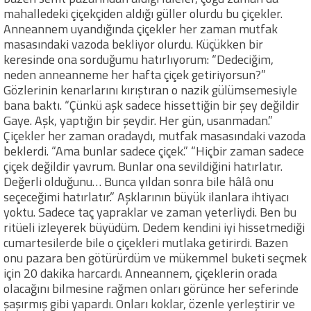
mahalledeki çiçekçiden aldığı güller olurdu bu çiçekler.
Anneannem uyandığında çiçekler her zaman mutfak
masasındaki vazoda bekliyor olurdu. Küçükken bir
keresinde ona sorduğumu hatırlıyorum: “Dedeciğim,
neden anneanneme her hafta çiçek getiriyorsun?”
Gözlerinin kenarlarını kırıştıran o nazik gülümsemesiyle
bana baktı. “Çünkü aşk sadece hissettiğin bir şey değildir
Gaye. Aşk, yaptığın bir şeydir. Her gün, usanmadan.”
Çiçekler her zaman oradaydı, mutfak masasındaki vazoda
beklerdi. “Ama bunlar sadece çiçek.” “Hiçbir zaman sadece
çiçek değildir yavrum. Bunlar ona sevildiğini hatırlatır.
Değerli olduğunu… Bunca yıldan sonra bile hâlâ onu
seçeceğimi hatırlatır.” Aşklarının büyük ilanlara ihtiyacı
yoktu. Sadece taç yapraklar ve zaman yeterliydi. Ben bu
ritüeli izleyerek büyüdüm. Dedem kendini iyi hissetmediği
cumartesilerde bile o çiçekleri mutlaka getirirdi. Bazen
onu pazara ben götürürdüm ve mükemmel buketi seçmek
için 20 dakika harcardı. Anneannem, çiçeklerin orada
olacağını bilmesine rağmen onları görünce her seferinde
şaşırmış gibi yapardı. Onları koklar, özenle yerleştirir ve