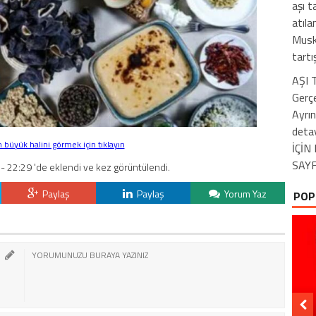
aşı t
atıla
Musk’
tart
AŞI
Gerçe
Ayrın
deta
büyük halini görmek için tıklayın
İÇİ
SAYF
- 22:29 'de eklendi ve kez görüntülendi.
Paylaş
Paylaş
Yorum Yaz
POP