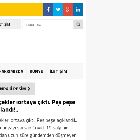
ETİŞİM
HAKKIMIZDA
KÜNYE
İLETİŞİM
NRAKİ RESİM
uz
ekler ıortaya çıktı. Peş peşe
landı!..
kler ıortaya çıktı. Peş peşe açıklandı!..
dünyayı sarsan Covid-19 salgının
ndan uzun süre gündemden düşmeyen