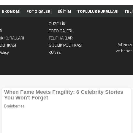
EKONOMİ
FOTO GALERİ
EĞİTİM
TOPLULUK KURALLARI
TELİ
ASI
GİZLİLİK POLİTİKASI
HAKKIMIZDA
PRIVACY POLICY
KÜNYE
GÜZELLİK
İ
FOTO GALERİ
UK KURALLARI
TELİF HAKLARI
Sitemizd
OLİTİKASI
GİZLİLİK POLİTİKASI
ve haber 
Policy
KÜNYE