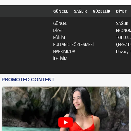
GÜNCEL
SAĞLIK
GÜZELLİK
DİYET
KULLANICI SÖZLEŞMESİ
ÇEREZ POLİTİK
GÜNCEL
SAĞLIK
DİYET
EKONOM
EĞİTİM
TOPLUL
KULLANICI SÖZLEŞMESİ
ÇEREZ P
HAKKIMIZDA
Privacy 
İLETİŞİM