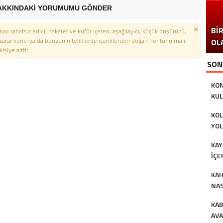
AKKINDAKİ YORUMUMU GÖNDER
YE
ARK
kar, rahatsız edici, hakaret ve küfür içeren, aşağılayıcı, küçük düşürücü,
 zarar verici ya da benzeri niteliklerde içeriklerden doğan her türlü mali,
BI
B
şiye aittir.
SON
KON
KUL
DIK
KOL
YOL
KAY
İÇE
PR
KAH
KU
NAS
KAB
AVA