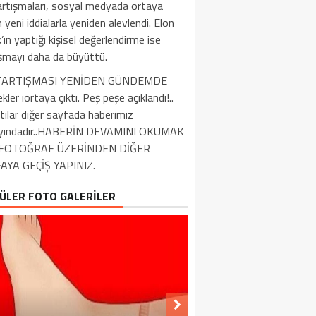
artışmaları, sosyal medyada ortaya
n yeni iddialarla yeniden alevlendi. Elon
ın yaptığı kişisel değerlendirme ise
ışmayı daha da büyüttü.
 TARTIŞMASI YENİDEN GÜNDEMDE
kler ıortaya çıktı. Peş peşe açıklandı!..
tılar diğer sayfada haberimiz
yındadır..HABERİN DEVAMINI OKUMAK
N FOTOĞRAF ÜZERİNDEN DİĞER
AYA GEÇİŞ YAPINIZ.
ÜLER FOTO GALERİLER