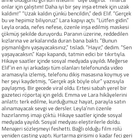
onlar için çalıştım! Daha iyi bir şey inşa etmek için uzak
kaldım!” “Uzak kaldın çünkü bencildin,” dedi Elif. “Gerçek
bu ve hepimiz biliyoruz.” Lara kapıyı açtı. “Lütfen gidin.”
Leyla orada, nefes nefese, özenle inşa edilmiş maskesi
çökmüş şekilde duruyordu. Paranın üzerine, reddedilen
kızlarına ve arkalarında duran bana baktı. “Bunun
pişmanlığını yaşayacaksınız,” tısladı. “Hayır,” dedim. “Sen
yaşayacaksın.” Kapı kapandı, tatmin edici bir tıkırtıyla.
Hikaye saatler içinde sosyal medyada yayıldı. Meğerse
Elif’in en iyi arkadaşı tüm olanları telefonunda video
aramasıyla izlemiş, telefonu dikiş masasına koymuş ve
her şeyi kaydetmiş, “Gerçek aşk böyle olur” yazısıyla
paylaşmış. Bir gecede viral oldu. Ertesi sabah yerel bir
gazeteci röportaj için geldi. Emma ve Lara hikâyelerini
anlattı: terk edilme, kurduğumuz hayat, parayla satın
alınamayacak sevgi ve dersler. Leyla’nın özenle
hazırlanmış imajı çöktü. Hikaye saatler içinde sosyal
medyada yayıldı. Sosyal medyası eleştirilerle doldu.
Menajeri sözleşmeyi feshetti. Bağlı olduğu film rolü
yeniden casting yaptı. Kurtarma girişimi o kadar feci geri