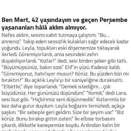
Ben Mert, 42 yaşındayım ve geçen Perşembe
yaşananları hâlâ aklım almıyor.
Nefes aldım, sesimi sabit tutmaya çalıştım. “Bu…
anneniz.” Takip eden sessizlik kulakları sağır edecek kadar
yoğundu. Leyla, topukları eski döşememize tıklayarak
ilerledi. Göremiyorlardı, ama sesindeki zehri
duyabiliyorlardı. “Kızlar!” dedi, sesi birden şeker gibi tatlı.
“Büyümüşsünüz, bakın size.” Elif’in yüzü ifadesiz kaldı.
“Göremiyoruz, hatırlıyor musun? Körüz. Bu yüzden bizi mi
bıraktın?” Bu açıklık Leyla’yı bir saniyeliğine duraksattı.
“Elbette,” diye toparlandı. “Demek istediğim… çok
büyüdünüz. Her gününüzü düşündüm.” “Komik,” dedi Lara,
sesi buz gibi. “Hiçbirimiz seni düşünmedik.” Kızlarımla bir
kez daha gurur duydum. Leyla boğazını temizledi, açıkça
şaşkın. “Bir sebeple geri geldim. Size bir şeyim var.” “Biz
körüz. Bunu bırakıp gittin zaten.” İki elbise torbasını
çıkardı, dikkatle kanepemize koydu. Ardından kalın bir