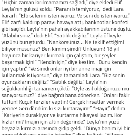
“Hiçbir zaman kırılmamamızı sağladı,” diye ekledi Elif.
Leyla’nın gülüşü soldu. “Paranı istemiyoruz,” dedi Lara
kararlı. “Elbiselerini istemiyoruz. Ve seni de istemiyoruz.”
Elif zarfı kaldırıp parayı havaya attı, banknotlar konfeti
gibi saçıldı. Leyla’nın pahalı ayakkabılarının üstüne düştü.
“Alabilirsiniz,” dedi Elif. “Satılık değiliz.” Leyla öfkeyle
yüzünü buruşturdu. “Nankörsünüz… Ne teklif ettiğimi
biliyor musunuz? Ben kimim şimdi? Ünlüyüm! 18 yıl
boyunca bir kariyer kurmak için çalıştım, bir şeyler
başarmak için!” “Kendin için,” diye kestim. “Bunu kendin
için yaptın.” “Ve şimdi onları iyi bir anne imajı için
kullanmak istiyorsun,” diye tamamladı Lara. “Biz senin
oyuncakların değiliz.” “Satılık değiliz.” Leyla’nın
soğukkanlılığı tamamen çöktü. “Öyle asil olduğunuzu mu
sanıyorsunuz?” diye bağırdı bana dönerken. “Onları fakir
tuttun! Küçük terziler yaptın! Gerçek fırsatlar vermek
yerine! Geri döndüm ki sizi kurtarayım!” “Hayır,” dedim.
“Kariyerin duraklıyor ve kurtarma hikayesi lazım. Kör
kızlar mı? İmajın için altın değerinde.” Leyla’nın yüzü
beyazla kırmızı arasında gidip geldi. “Dünya benim iyi bir
anne olduğumu görsün istedim!” diye bağırdı. “Yıllarca