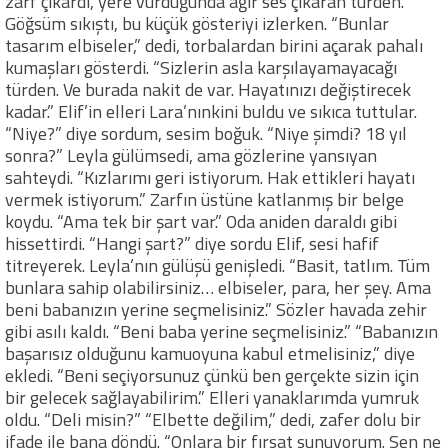
zarf çıkardı, yere vurduğunda ağır ses çıkaran türden.
Göğsüm sıkıştı, bu küçük gösteriyi izlerken. “Bunlar
tasarım elbiseler,” dedi, torbalardan birini açarak pahalı
kumaşları gösterdi. “Sizlerin asla karşılayamayacağı
türden. Ve burada nakit de var. Hayatınızı değiştirecek
kadar.” Elif’in elleri Lara’nınkini buldu ve sıkıca tuttular.
“Niye?” diye sordum, sesim boğuk. “Niye şimdi? 18 yıl
sonra?” Leyla gülümsedi, ama gözlerine yansıyan
sahteydi. “Kızlarımı geri istiyorum. Hak ettikleri hayatı
vermek istiyorum.” Zarfın üstüne katlanmış bir belge
koydu. “Ama tek bir şart var.” Oda aniden daraldı gibi
hissettirdi. “Hangi şart?” diye sordu Elif, sesi hafif
titreyerek. Leyla’nın gülüşü genişledi. “Basit, tatlım. Tüm
bunlara sahip olabilirsiniz… elbiseler, para, her şey. Ama
beni babanızın yerine seçmelisiniz.” Sözler havada zehir
gibi asılı kaldı. “Beni baba yerine seçmelisiniz.” “Babanızın
başarısız olduğunu kamuoyuna kabul etmelisiniz,” diye
ekledi. “Beni seçiyorsunuz çünkü ben gerçekte sizin için
bir gelecek sağlayabilirim.” Elleri yanaklarımda yumruk
oldu. “Deli misin?” “Elbette değilim,” dedi, zafer dolu bir
ifade ile bana döndü. “Onlara bir fırsat sunuyorum. Sen ne