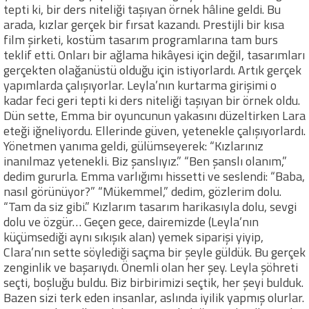
tepti ki, bir ders niteliği taşıyan örnek hâline geldi. Bu
arada, kızlar gerçek bir fırsat kazandı. Prestijli bir kısa
film şirketi, kostüm tasarım programlarına tam burs
teklif etti. Onları bir ağlama hikâyesi için değil, tasarımları
gerçekten olağanüstü olduğu için istiyorlardı. Artık gerçek
yapımlarda çalışıyorlar. Leyla’nın kurtarma girişimi o
kadar feci geri tepti ki ders niteliği taşıyan bir örnek oldu.
Dün sette, Emma bir oyuncunun yakasını düzeltirken Lara
eteği iğneliyordu. Ellerinde güven, yetenekle çalışıyorlardı.
Yönetmen yanıma geldi, gülümseyerek: “Kızlarınız
inanılmaz yetenekli. Biz şanslıyız.” “Ben şanslı olanım,”
dedim gururla. Emma varlığımı hissetti ve seslendi: “Baba,
nasıl görünüyor?” “Mükemmel,” dedim, gözlerim dolu.
“Tam da siz gibi.” Kızlarım tasarım harikasıyla dolu, sevgi
dolu ve özgür… Geçen gece, dairemizde (Leyla’nın
küçümsediği aynı sıkışık alan) yemek siparişi yiyip,
Clara’nın sette söylediği saçma bir şeyle güldük. Bu gerçek
zenginlik ve başarıydı. Önemli olan her şey. Leyla şöhreti
seçti, boşluğu buldu. Biz birbirimizi seçtik, her şeyi bulduk.
Bazen sizi terk eden insanlar, aslında iyilik yapmış olurlar.