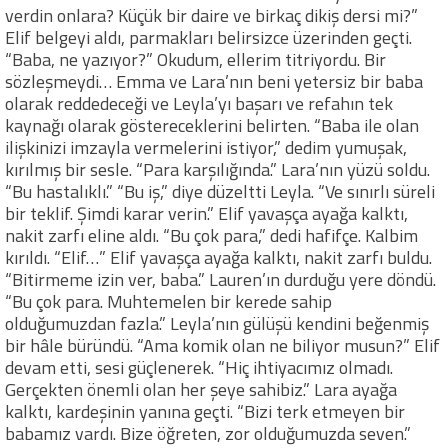
verdin onlara? Küçük bir daire ve birkaç dikiş dersi mi?”
Elif belgeyi aldı, parmakları belirsizce üzerinden geçti.
“Baba, ne yazıyor?” Okudum, ellerim titriyordu. Bir
sözleşmeydi… Emma ve Lara’nın beni yetersiz bir baba
olarak reddedeceği ve Leyla’yı başarı ve refahın tek
kaynağı olarak göstereceklerini belirten. “Baba ile olan
ilişkinizi imzayla vermelerini istiyor,” dedim yumuşak,
kırılmış bir sesle. “Para karşılığında.” Lara’nın yüzü soldu.
“Bu hastalıklı.” “Bu iş,” diye düzeltti Leyla. “Ve sınırlı süreli
bir teklif. Şimdi karar verin.” Elif yavaşça ayağa kalktı,
nakit zarfı eline aldı. “Bu çok para,” dedi hafifçe. Kalbim
kırıldı. “Elif…” Elif yavaşça ayağa kalktı, nakit zarfı buldu.
“Bitirmeme izin ver, baba.” Lauren’ın durduğu yere döndü.
“Bu çok para. Muhtemelen bir kerede sahip
olduğumuzdan fazla.” Leyla’nın gülüşü kendini beğenmiş
bir hâle büründü. “Ama komik olan ne biliyor musun?” Elif
devam etti, sesi güçlenerek. “Hiç ihtiyacımız olmadı.
Gerçekten önemli olan her şeye sahibiz.” Lara ayağa
kalktı, kardeşinin yanına geçti. “Bizi terk etmeyen bir
babamız vardı. Bize öğreten, zor olduğumuzda seven.”